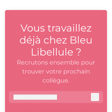
Vous travaillez
déjà chez Bleu
Libellule ?
Recrutons ensemble pour
trouver votre prochain
collègue.
@
bleulibellule.com
bleulibellule.com
Connex